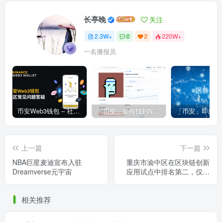
长亭晚
关注
2.3W+
0
2
220W+
一名播报员
币安Web3钱包 – 社区常见问题答疑
「币安」如何找到NFT合约地址？
上一篇
下一篇
NBA巨星麦迪宣布入驻
重庆市渝中区在区块链创新
Dreamverse元宇宙
应用试点中排名第二，仅次
于海淀区
相关推荐