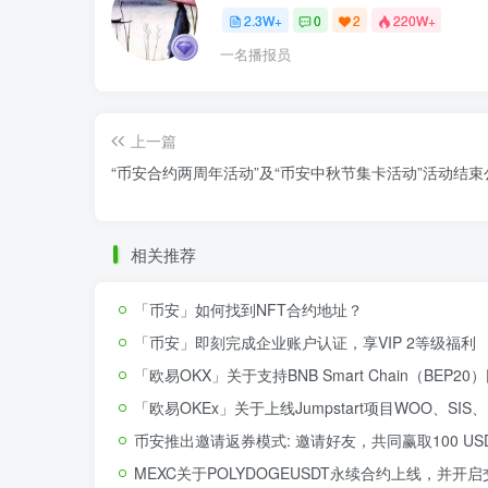
2.3W+
0
2
220W+
一名播报员
上一篇
“币安合约两周年活动”及“币安中秋节集卡活动”活动结束
相关推荐
「币安」如何找到NFT合约地址？
「币安」即刻完成企业账户认证，享VIP 2等级福利
「欧易OKX」关于支持BNB Smart Chain（BE
「欧易OKEx」关于上线Jumpstart项目WOO、SIS
币安推出邀请返券模式: 邀请好友，共同赢取100 US
MEXC关于POLYDOGEUSDT永续合约上线，并开启交