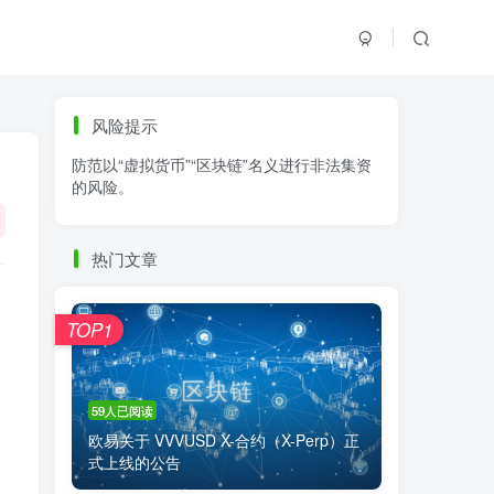
标签云
风险提示
防范以“虚拟货币”“区块链”名义进行非法集资
零基础学K线
链上交易
白皮书
的风险。
火必公告
清退
比特币
欧易公告
抹茶公告
币安资讯
币安公告
热门文章
区块链科普
交易系统
交易所注册
TOP1
59人已阅读
欧易关于 VVVUSD X-合约（X-Perp）正
式上线的公告