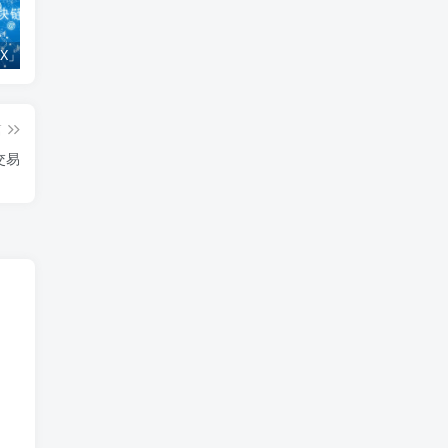
「欧易OKX」关于支持BNB Smart Chain（BEP20）网络升级和硬分叉的公告
「欧易OKEx」关于上线Jumpstart项目WOO、SIS、RAY的公告
币安：跟单交易： 轻松复制专业交易操作
篇
交易