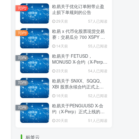
欧易关于优化订单附带止盈
TOP2
止损下单规则的公告
29天前
57人已阅读
欧易 x 代币化股票现货交易
TOP3
赛：交易瓜分 700 XSPY 奖
励
14天前
55人已阅读
欧易关于 FETUSD，
TOP4
MONUSD X-合约（X-Perp）
正式上线的公告
23天前
54人已阅读
欧易关于 SNXX、SQQQ、
TOP5
XBI 股票永续合约正式上线
的公告
16天前
52人已阅读
欧易关于PENGUUSD X-合
TOP6
约（X-Perp）正式上线的公
告
20天前
51人已阅读
标签云