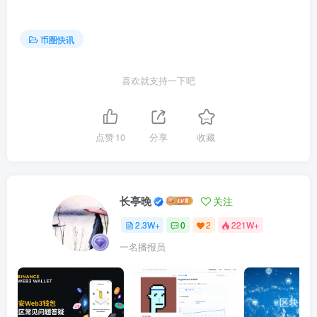
币圈快讯
喜欢就支持一下吧
点赞
10
分享
收藏
长亭晚
关注
2.3W+
0
2
221W+
一名播报员