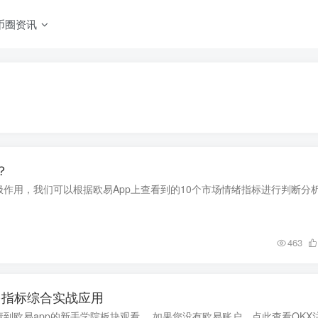
币圈资讯
？
作用，我们可以根据欧易App上查看到的10个市场情绪指标进行判断分
463
-多指标综合实战应用
到欧易app的新手学院板块观看。 如果您没有欧易账户，点此查看OKX