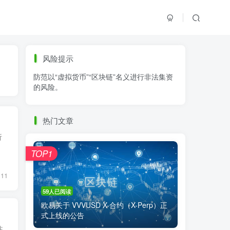
标签云
风险提示
防范以“虚拟货币”“区块链”名义进行非法集资
零基础学K线
链上交易
白皮书
的风险。
火必公告
清退
比特币
欧易公告
抹茶公告
币安资讯
币安公告
热门文章
区块链科普
交易系统
交易所注册
析
TOP1
11
59人已阅读
欧易关于 VVVUSD X-合约（X-Perp）正
式上线的公告
注