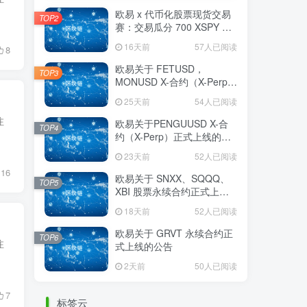
欧易 x 代币化股票现货交易
TOP2
赛：交易瓜分 700 XSPY 奖
励
16天前
57人已阅读
8
欧易关于 FETUSD，
TOP3
MONUSD X-合约（X-Perp）
正式上线的公告
25天前
54人已阅读
注
欧易关于PENGUUSD X-合
TOP4
约（X-Perp）正式上线的公
告
23天前
52人已阅读
16
欧易关于 SNXX、SQQQ、
TOP5
XBI 股票永续合约正式上线
的公告
18天前
52人已阅读
欧易关于 GRVT 永续合约正
TOP6
注
式上线的公告
2天前
50人已阅读
7
标签云