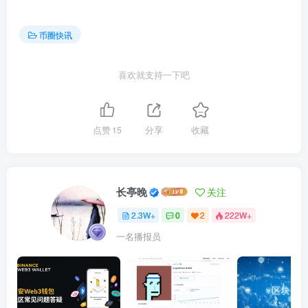
币圈快讯
喜欢就支持一下吧
点赞
15
分享
收藏
长亭晚
关注
2.3W+
0
2
222W+
一名播报员