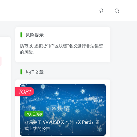
标签云
风险提示
防范以“虚拟货币”“区块链”名义进行非法集资
零基础学K线
链上交易
白皮书
的风险。
火必公告
清退
比特币
欧易公告
抹茶公告
币安资讯
币安公告
热门文章
区块链科普
交易系统
交易所注册
TOP1
使
59人已阅读
欧易关于 VVVUSD X-合约（X-Perp）正
式上线的公告