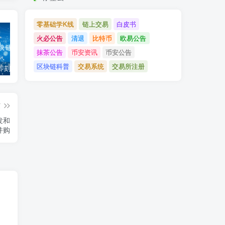
零基础学K线
链上交易
白皮书
火必公告
清退
比特币
欧易公告
抹茶公告
币安资讯
币安公告
区块链科普
交易系统
交易所注册
「币安」即刻完成企业账户认证，享VIP 2等级福利
「欧易OKX」关于支持BNB Smart Chain（BEP20）网络升级和硬分叉的公告
「欧易OKEx」关于上线Jumpstart项目WOO、SIS、RAY的公告
篇
发和
并购