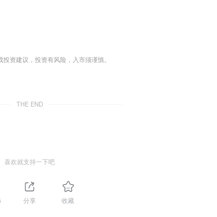
成投资建议，投资有风险，入市须谨慎。
THE END
喜欢就支持一下吧
5
分享
收藏