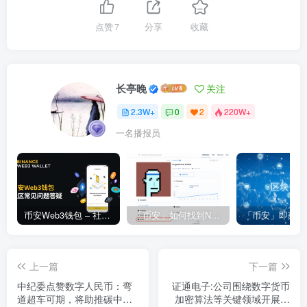
点赞
7
分享
收藏
长亭晚
关注
2.3W+
0
2
220W+
一名播报员
币安Web3钱包 – 社区常见问题答疑
「币安」如何找到NFT合约地址？
上一篇
下一篇
中纪委点赞数字人民币：弯
证通电子:公司围绕数字货币
道超车可期，将助推碳中和
加密算法等关键领域开展完