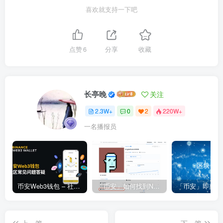
喜欢就支持一下吧
点赞
6
分享
收藏
长亭晚
关注
2.3W+
0
2
220W+
一名播报员
币安Web3钱包 – 社区常见问题答疑
「币安」如何找到NFT合约地址？