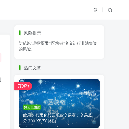
标签云
风险提示
防范以“虚拟货币”“区块链”名义进行非法集资
零基础学K线
链上交易
白皮书
的风险。
火必公告
清退
比特币
欧易公告
抹茶公告
币安资讯
币安公告
热门文章
区块链科普
交易系统
交易所注册
刚
TOP1
57人已阅读
欧易 x 代币化股票现货交易赛：交易瓜
分 700 XSPY 奖励