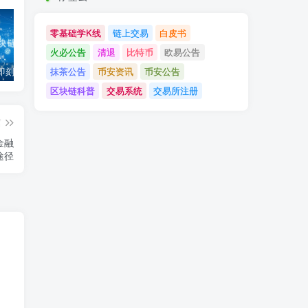
零基础学K线
链上交易
白皮书
火必公告
清退
比特币
欧易公告
抹茶公告
币安资讯
币安公告
「币安」即刻完成企业账户认证，享VIP 2等级福利
「欧易OKX」关于支持BNB Smart Chain（BEP20）网络升级和硬分叉的公告
「欧易OKEx」关于上线Jumpstart项目WOO、SIS、RAY的公告
区块链科普
交易系统
交易所注册
篇
金融
途径