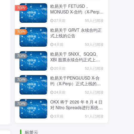
欧易关于 FETUSD，
TOP2
MONUSD X-合约（X-Perp）
正式上线的公告
27天前
55人已阅读
欧易关于 GRVT 永续合约正
TOP3
式上线的公告
4天前
53人已阅读
欧易关于 SNXX、SQQQ、
TOP4
XBI 股票永续合约正式上线
的公告
20天前
52人已阅读
欧易关于PENGUUSD X-合
TOP5
约（X-Perp）正式上线的公
告
24天前
52人已阅读
OKX 将于 2026 年 8 月 4 日
TOP6
对 Nitro Spreads进行系统维
护
3天前
51人已阅读
标签云