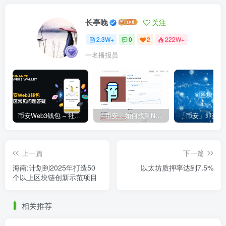
长亭晚
关注
2.3W+
0
2
222W+
一名播报员
币安Web3钱包 – 社区常见问题答疑
「币安」如何找到NFT合约地址？
上一篇
下一篇
海南:计划到2025年打造50
以太坊质押率达到7.5%
个以上区块链创新示范项目
相关推荐