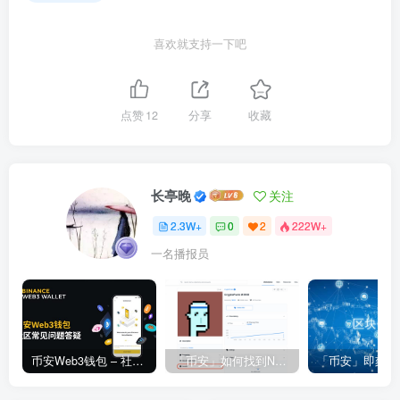
喜欢就支持一下吧
点赞
12
分享
收藏
长亭晚
关注
2.3W+
0
2
222W+
一名播报员
币安Web3钱包 – 社区常见问题答疑
「币安」如何找到NFT合约地址？