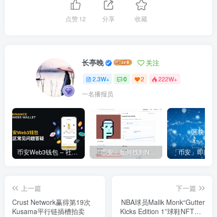
点赞
12
分享
收藏
长亭晚
关注
2.3W+
0
2
222W+
一名播报员
币安Web3钱包 – 社区常见问题答疑
「币安」如何找到NFT合约地址？
上一篇
下一篇
Crust Network赢得第19次
NBA球员Malik Monk“Gutter
Kusama平行链插槽拍卖
Kicks Edition 1”球鞋NFT以6