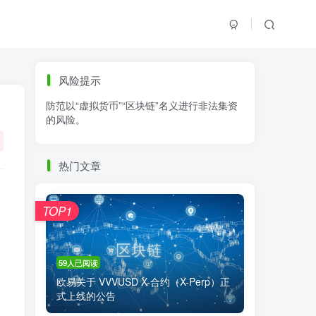
标签云
风险提示
防范以“虚拟货币”“区块链”名义进行非法集资
零基础学K线
链上交易
白皮书
的风险。
火必公告
清退
比特币
欧易公告
抹茶公告
币安资讯
币安公告
热门文章
区块链科普
交易系统
交易所注册
TOP1
59人已阅读
欧易关于 VVVUSD X-合约（X-Perp）正
式上线的公告