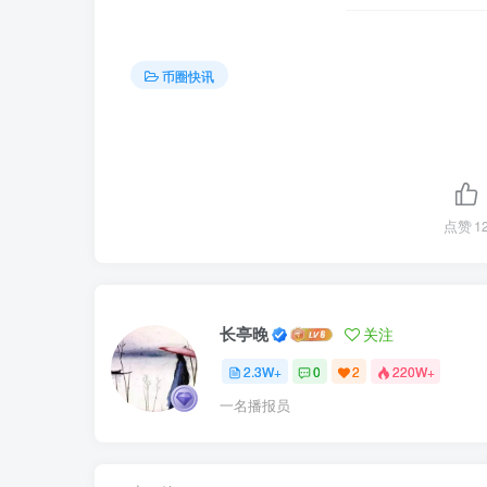
币圈快讯
点赞
1
长亭晚
关注
2.3W+
0
2
220W+
一名播报员