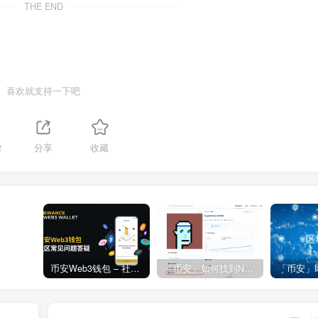
THE END
喜欢就支持一下吧
2
分享
收藏
币安Web3钱包 – 社区常见问题答疑
「币安」如何找到NFT合约地址？