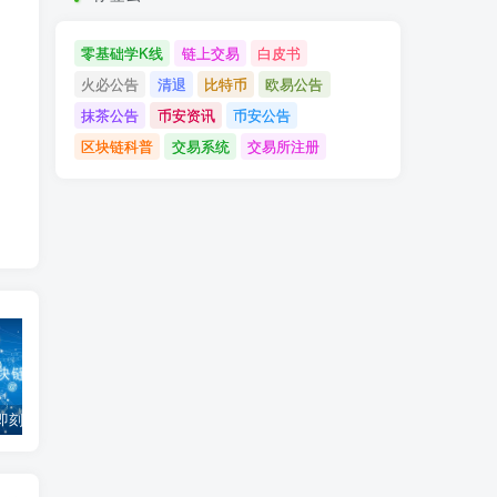
零基础学K线
链上交易
白皮书
火必公告
清退
比特币
欧易公告
抹茶公告
币安资讯
币安公告
区块链科普
交易系统
交易所注册
「币安」即刻完成企业账户认证，享VIP 2等级福利
「欧易OKX」关于支持BNB Smart Chain（BEP20）网络升级和硬分叉的公告
「欧易OKEx」关于上线Jumpstart项目WOO、SIS、RAY的公告