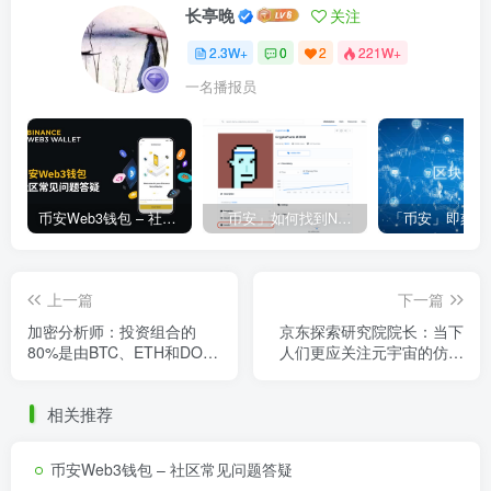
长亭晚
关注
2.3W+
0
2
221W+
一名播报员
币安Web3钱包 – 社区常见问题答疑
「币安」如何找到NFT合约地址？
上一篇
下一篇
加密分析师：投资组合的
京东探索研究院院长：当下
80%是由BTC、ETH和DOT
人们更应关注元宇宙的仿真
等组成的冷钱包资产
优化能力在实体经济中的巨
大价值
相关推荐
币安Web3钱包 – 社区常见问题答疑