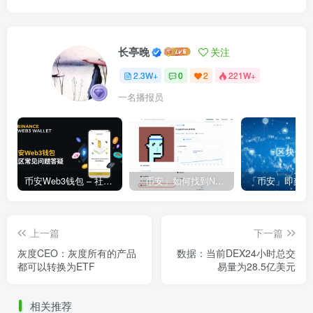
长亭晚
关注
2.3W+
0
2
221W+
一名播报员
币安Web3钱包 – 社区常见问题答疑
「币安」如何找到NFT合约地址？
上一篇
下一篇
灰度CEO：灰度所有的产品
数据：当前DEX24小时总交
都可以转换为ETF
易量为28.5亿美元
相关推荐