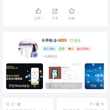
点赞
7
分享
收藏
长亭晚
关注
2.3W+
0
2
220W+
一名播报员
币安Web3钱包 – 社区常见问题答疑
「币安」如何找到NFT合约地址？
上一篇
下一篇