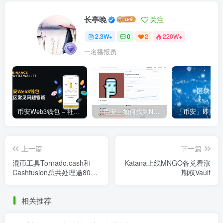
长亭晚
关注
2.3W+
0
2
220W+
一名播报员
币安Web3钱包 – 社区常见问题答疑
「币安」如何找到NFT合约地址？
上一篇
下一篇
混币工具Tornado.cash和
Katana上线MNGO备兑看涨
Cashfusion总共处理逾80亿
期权Vault
美元加密交易
相关推荐