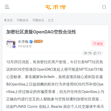
首页
币圈资讯
币圈快讯
正文
加密社区质疑OpenDAO空投合法性
长亭晚
关注
5年前发布
79
11
12月25日消息，有加密社区用户发现，今日引发NFT社区热
议的SOS空投项目OpenDAO发起人很可能是NFTClub721核
心贡献者、著名藏家9x9x9eth，虽然该项目核心原则旨在遏
制OpenSea上日益猖獗的欺诈行为并使用SOS代币补偿Ope
nSea上经过验证的诈骗受害者，但允许任何在OpenSea上与
正确合约进行交互的人都能参与空投却遭到加密社区质疑，
比如PUNKS Comic 创始人 Beanie 就在个人社交媒体中表示