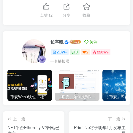
点赞
12
分享
收藏
长亭晚
关注
2.3W+
0
2
220W+
一名播报员
币安Web3钱包 – 社区常见问题答疑
「币安」如何找到NFT合约地址？
上一篇
下一篇
NFT平台Ethernity V2网站已
Primitive将于明年1月发布主