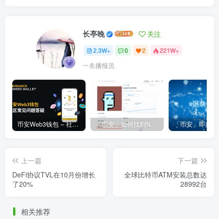
长亭晚
关注
2.3W+
0
2
221W+
一名播报员
币安Web3钱包 – 社区常见问题答疑
「币安」如何找到NFT合约地址？
上一篇
下一篇
DeFi协议TVL在10月份增长
全球比特币ATM安装总数达
了20%
28992台
相关推荐