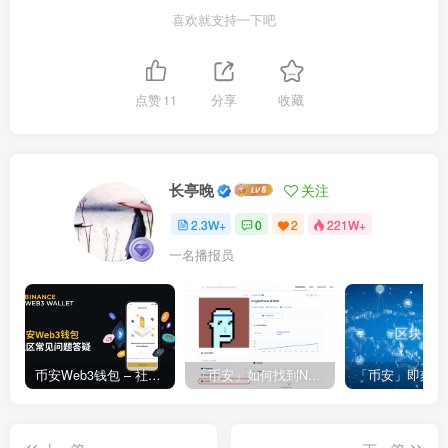
喜欢就支持一下吧
点赞
11
分享
收藏
长亭晚
关注
2.3W+
0
2
221W+
一名播报员
币安Web3钱包 – 社区常见问题答疑
「币安」如何找到NFT合约地址？