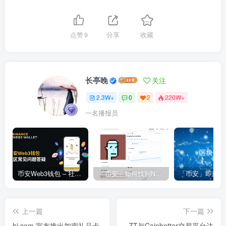
点赞
9
分享
收藏
长亭晚
关注
2.3W+
0
2
220W+
一名播报员
币安Web3钱包 – 社区常见问题答疑
「币安」如何找到NFT合约地址？
上一篇
下一篇
hi.com 宣布推出加密礼品卡
ZT与Coinbetter交易平台达