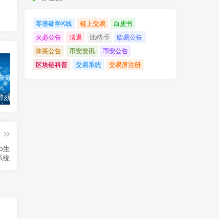
零基础学K线
链上交易
白皮书
火必公告
清退
比特币
欧易公告
抹茶公告
币安资讯
币安公告
区块链科普
交易系统
交易所注册
「币安」即刻完成企业账户认证，享VIP 2等级福利
「欧易OKX」关于支持BNB Smart Chain（BEP20）网络升级和硬分叉的公告
「欧易OKEx」关于上线Jumpstart项目WOO、SIS、RAY的公告
篇
pp生
系统