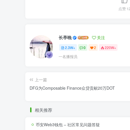
点赞
1
长亭晚
关注
2.3W+
0
2
220W+
一名播报员
上一篇
DFG为Composable Finance众贷贡献20万DOT
相关推荐
币安Web3钱包 – 社区常见问题答疑