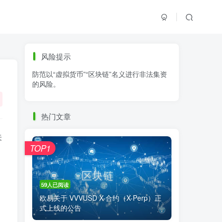
标签云
风险提示
防范以“虚拟货币”“区块链”名义进行非法集资
零基础学K线
链上交易
白皮书
的风险。
火必公告
清退
比特币
欧易公告
抹茶公告
币安资讯
币安公告
热门文章
区块链科普
交易系统
交易所注册
关
TOP1
59人已阅读
欧易关于 VVVUSD X-合约（X-Perp）正
式上线的公告