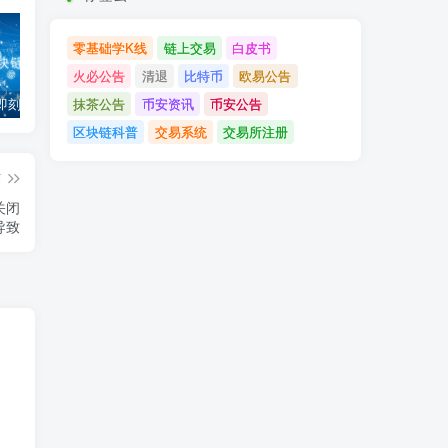
零基础学K线
链上交易
白皮书
火必公告
清退
比特币
欧易公告
抹茶公告
币安资讯
币安公告
「币安」即刻完成企业账户认证，享VIP 2等级福利
「欧易OKX」关于支持BNB Smart Chain（BEP20）网络升级和硬分叉的公告
「欧易OKEx」关于上线Jumpstart项目WOO、SIS、RAY的公告
区块链科普
交易系统
交易所注册
篇
关闭
导致