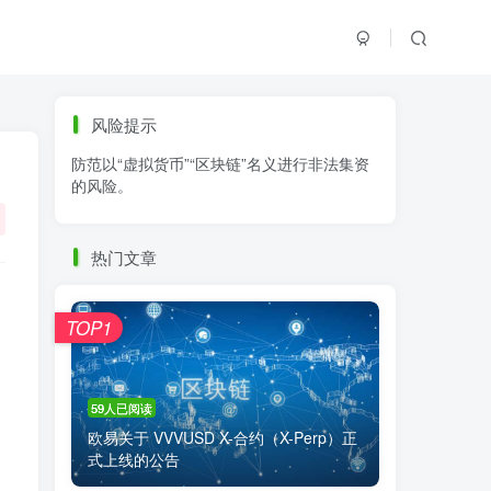
标签云
风险提示
防范以“虚拟货币”“区块链”名义进行非法集资
零基础学K线
链上交易
白皮书
的风险。
火必公告
清退
比特币
欧易公告
抹茶公告
币安资讯
币安公告
热门文章
区块链科普
交易系统
交易所注册
，
TOP1
59人已阅读
欧易关于 VVVUSD X-合约（X-Perp）正
式上线的公告