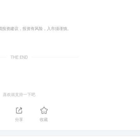
成投资建议，投资有风险，入市须谨慎。
THE END
喜欢就支持一下吧
1
分享
收藏