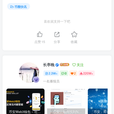
币圈快讯
喜欢就支持一下吧
点赞
15
分享
收藏
长亭晚
关注
2.3W+
0
2
220W+
一名播报员
币安Web3钱包 – 社区常见问题答疑
「币安」如何找到NFT合约地址？