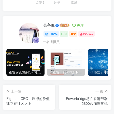
点赞
9
分享
收藏
长亭晚
关注
2.3W+
0
2
222W+
一名播报员
币安Web3钱包 – 社区常见问题答疑
「币安」如何找到NFT合约地址？
上一篇
下一篇
Figment CEO：质押的价值
Powerbridge将在香港部署
建立在社区之上
2600台加密矿机