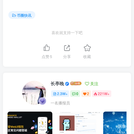
币圈快讯
喜欢就支持一下吧
点赞
5
分享
收藏
长亭晚
关注
2.3W+
0
2
221W+
一名播报员