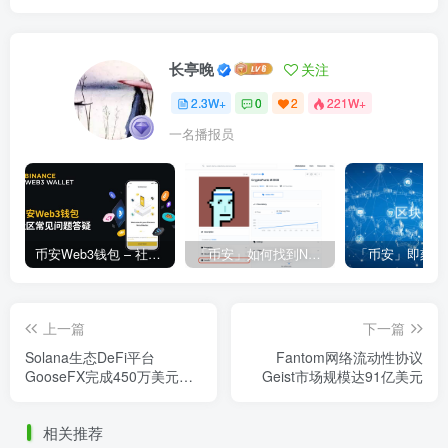
长亭晚
关注
2.3W+
0
2
221W+
一名播报员
币安Web3钱包 – 社区常见问题答疑
「币安」如何找到NFT合约地址？
上一篇
下一篇
Solana生态DeFi平台
Fantom网络流动性协议
GooseFX完成450万美元种
Geist市场规模达91亿美元
子轮融资
相关推荐