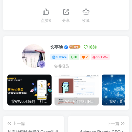
点赞
6
分享
收藏
长亭晚
关注
2.3W+
0
2
221W+
一名播报员
币安Web3钱包 – 社区常见问题答疑
「币安」如何找到NFT合约地址？
上一篇
下一篇
加密货币钱包服务Casa集成
Animoca Brands CEO：