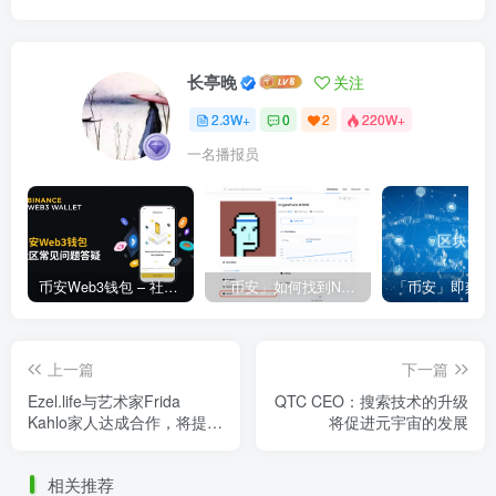
长亭晚
关注
2.3W+
0
2
220W+
一名播报员
币安Web3钱包 – 社区常见问题答疑
「币安」如何找到NFT合约地址？
上一篇
下一篇
Ezel.life与艺术家Frida
QTC CEO：搜索技术的升级
Kahlo家人达成合作，将提供
将促进元宇宙的发展
其元宇宙预览
相关推荐