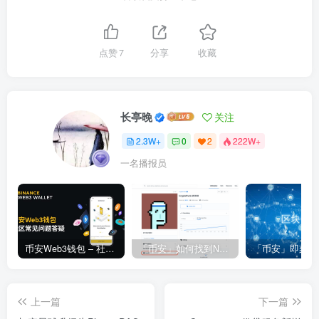
点赞
7
分享
收藏
长亭晚
关注
2.3W+
0
2
222W+
一名播报员
币安Web3钱包 – 社区常见问题答疑
「币安」如何找到NFT合约地址？
上一篇
下一篇