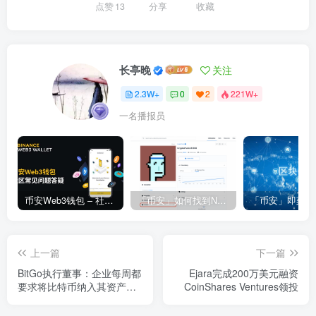
点赞
13
分享
收藏
长亭晚
关注
2.3W+
0
2
221W+
一名播报员
币安Web3钱包 – 社区常见问题答疑
「币安」如何找到NFT合约地址？
上一篇
下一篇
BitGo执行董事：企业每周都
Ejara完成200万美元融资
要求将比特币纳入其资产负
CoinShares Ventures领投
债表中