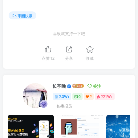
币圈快讯
喜欢就支持一下吧
点赞
12
分享
收藏
长亭晚
关注
2.3W+
0
2
221W+
一名播报员