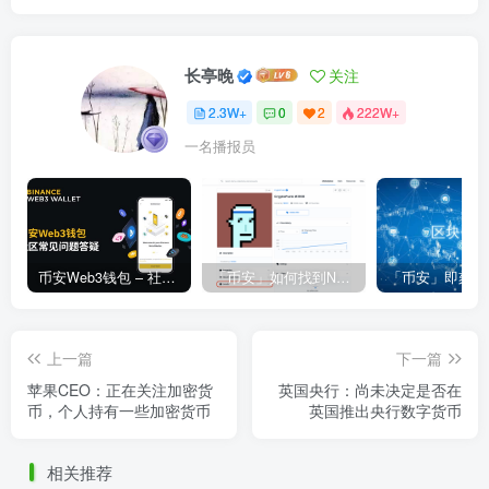
长亭晚
关注
2.3W+
0
2
222W+
一名播报员
币安Web3钱包 – 社区常见问题答疑
「币安」如何找到NFT合约地址？
上一篇
下一篇
苹果CEO：正在关注加密货
英国央行：尚未决定是否在
币，个人持有一些加密货币
英国推出央行数字货币
相关推荐