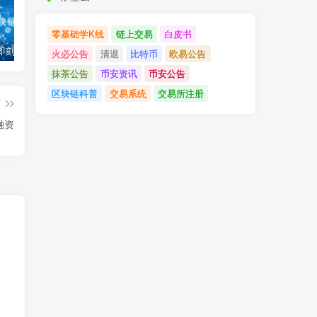
零基础学K线
链上交易
白皮书
「币安」即刻完成企业账户认证，享VIP 2等级福利
「欧易OKX」关于支持BNB Smart Chain（BEP20）网络升级和硬分叉的公告
「欧易OKEx」关于上线Jumpstart项目WOO、SIS、RAY的公告
火必公告
清退
比特币
欧易公告
抹茶公告
币安资讯
币安公告
区块链科普
交易系统
交易所注册
篇
融资