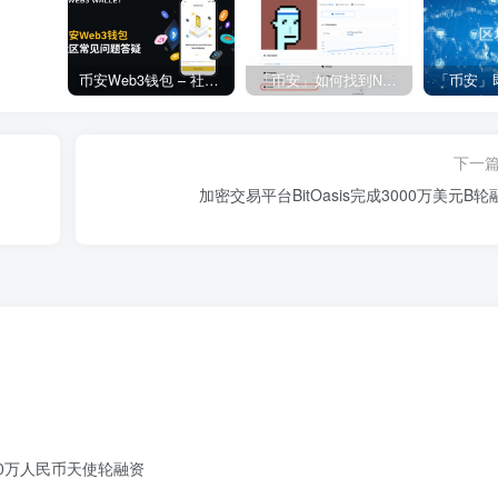
币安Web3钱包 – 社区常见问题答疑
「币安」如何找到NFT合约地址？
下一
加密交易平台BitOasis完成3000万美元B轮
000万人民币天使轮融资