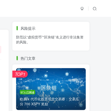
标签云
风险提示
防范以“虚拟货币”“区块链”名义进行非法集资
零基础学K线
链上交易
白皮书
的风险。
火必公告
清退
比特币
欧易公告
抹茶公告
币安资讯
币安公告
热门文章
区块链科普
交易系统
交易所注册
TOP1
57人已阅读
欧易 x 代币化股票现货交易赛：交易瓜
分 700 XSPY 奖励