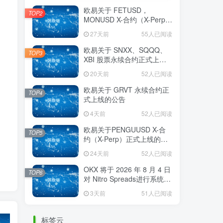
欧易关于 FETUSD，
TOP2
MONUSD X-合约（X-Perp）
正式上线的公告
27天前
55人已阅读
欧易关于 SNXX、SQQQ、
TOP3
XBI 股票永续合约正式上线
的公告
20天前
52人已阅读
欧易关于 GRVT 永续合约正
TOP4
式上线的公告
4天前
52人已阅读
欧易关于PENGUUSD X-合
TOP5
约（X-Perp）正式上线的公
告
24天前
52人已阅读
OKX 将于 2026 年 8 月 4 日
TOP6
对 Nitro Spreads进行系统维
护
3天前
51人已阅读
标签云