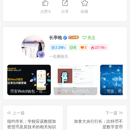
点赞
9
分享
收藏
长亭晚
关注
2.3W+
0
2
221W+
一名播报员
币安Web3钱包 – 社区常见问题答疑
「币安」如何找到NFT合约地址？
上一篇
下一篇
纽约市长：学校应该教授加
加拿大央行行长：比特币不
密货币及其技术的相关知识
是数字货币