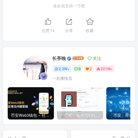
喜欢就支持一下吧
点赞
14
分享
收藏
长亭晚
关注
2.3W+
0
2
221W+
一名播报员
币安Web3钱包 – 社区常见问题答疑
「币安」如何找到NFT合约地址？