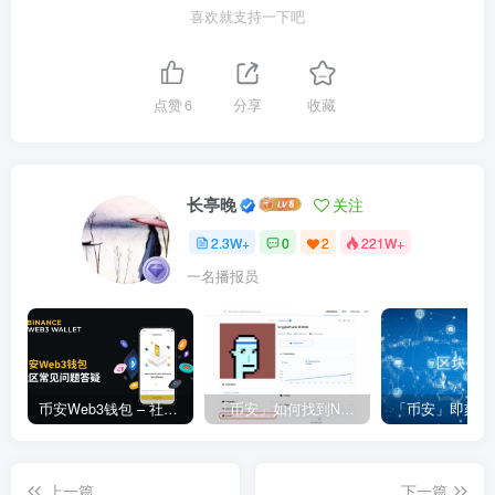
喜欢就支持一下吧
点赞
6
分享
收藏
长亭晚
关注
2.3W+
0
2
221W+
一名播报员
币安Web3钱包 – 社区常见问题答疑
「币安」如何找到NFT合约地址？
上一篇
下一篇