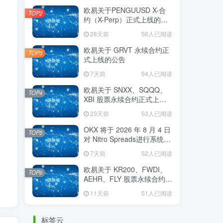
欧易关于PENGUUSD X-合
TOP2
约（X-Perp）正式上线的公
告
28天前
56人已阅读
欧易关于 GRVT 永续合约正
TOP3
式上线的公告
7天前
54人已阅读
欧易关于 SNXX、SQQQ、
TOP4
XBI 股票永续合约正式上线
的公告
23天前
53人已阅读
OKX 将于 2026 年 8 月 4 日
TOP5
对 Nitro Spreads进行系统维
护
7天前
52人已阅读
欧易关于 KR200、FWDI、
TOP6
AEHR、FLY 股票永续合约正
式上线的公告
11天前
51人已阅读
标签云