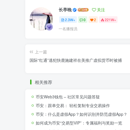
长亭晚
关注
2.3W+
0
2
221W+
一名播报员
上一篇
国际“红通”逃犯快鹿施建祥在美推广虚拟货币时被捕
相关推荐
币安Web3钱包 – 社区常见问题答疑
币安：跟单交易： 轻松复制专业交易操作
币安：什么是虚假App？如何识别并防范虚假App？
如何成为币安“交易型VIP”：专属福利与奖励一览