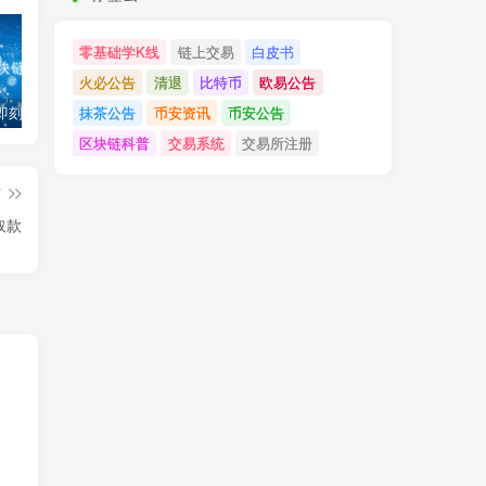
零基础学K线
链上交易
白皮书
火必公告
清退
比特币
欧易公告
抹茶公告
币安资讯
币安公告
「币安」即刻完成企业账户认证，享VIP 2等级福利
「欧易OKX」关于支持BNB Smart Chain（BEP20）网络升级和硬分叉的公告
「欧易OKEx」关于上线Jumpstart项目WOO、SIS、RAY的公告
区块链科普
交易系统
交易所注册
篇
存取款