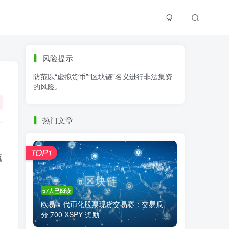
标签云
风险提示
防范以“虚拟货币”“区块链”名义进行非法集资
零基础学K线
链上交易
白皮书
的风险。
火必公告
清退
比特币
欧易公告
抹茶公告
币安资讯
币安公告
热门文章
区块链科普
交易系统
交易所注册
TOP1
流
57人已阅读
欧易 x 代币化股票现货交易赛：交易瓜
分 700 XSPY 奖励