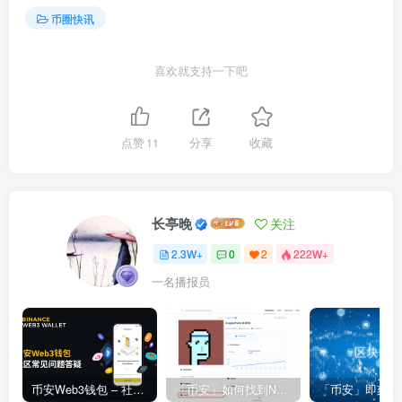
币圈快讯
喜欢就支持一下吧
点赞
11
分享
收藏
长亭晚
关注
2.3W+
0
2
222W+
一名播报员
币安Web3钱包 – 社区常见问题答疑
「币安」如何找到NFT合约地址？