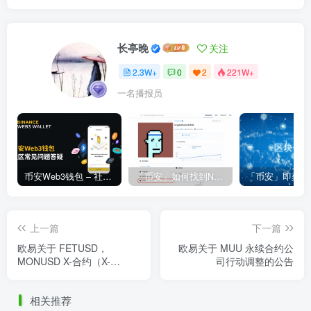
长亭晚
关注
2.3W+
0
2
221W+
一名播报员
币安Web3钱包 – 社区常见问题答疑
「币安」如何找到NFT合约地址？
上一篇
下一篇
欧易关于 FETUSD，
欧易关于 MUU 永续合约公
MONUSD X-合约（X-
司行动调整的公告
Perp）正式上线的公告
相关推荐