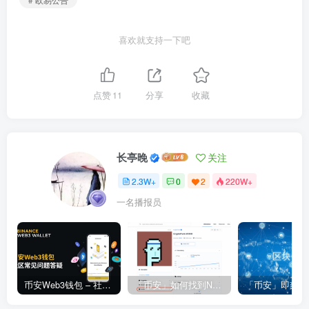
喜欢就支持一下吧
点赞
11
分享
收藏
长亭晚
关注
2.3W+
0
2
220W+
一名播报员
币安Web3钱包 – 社区常见问题答疑
「币安」如何找到NFT合约地址？