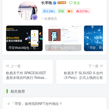
长亭晚
关注
2.3W+
0
2
221W+
一名播报员
币安Web3钱包 – 社区常见问题答疑
「币安」如何找到NFT合约地址？
上一篇
下一篇
欧易关于对 SPACEXUSDT
欧易关于 SLXUSD X-合约
盘前永续合约执行 Rebase
（X-Perp）正式上线的公告
并更名为 SPCXUSDT 的公
告
相关推荐
「币安」如何找到NFT合约地址？