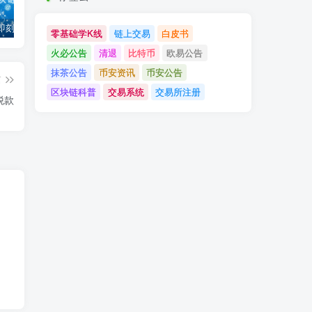
「币安」即刻完成企业账户认证，享VIP 2等级福利
「欧易OKX」关于支持BNB Smart Chain（BEP20）网络升级和硬分叉的公告
「欧易OKEx」关于上线Jumpstart项目WOO、SIS、RAY的公告
零基础学K线
链上交易
白皮书
火必公告
清退
比特币
欧易公告
抹茶公告
币安资讯
币安公告
篇
区块链科普
交易系统
交易所注册
税款