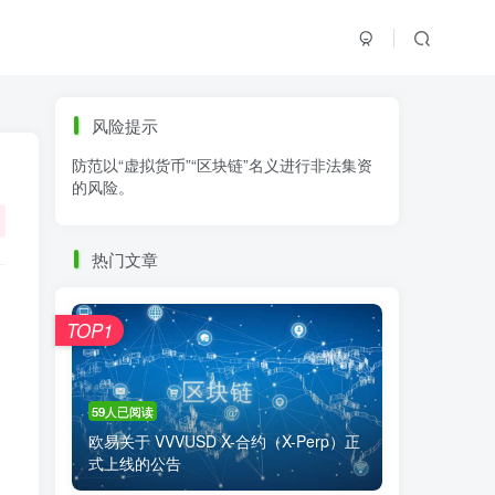
标签云
风险提示
防范以“虚拟货币”“区块链”名义进行非法集资
零基础学K线
链上交易
白皮书
的风险。
火必公告
清退
比特币
欧易公告
抹茶公告
币安资讯
币安公告
热门文章
区块链科普
交易系统
交易所注册
）
TOP1
59人已阅读
欧易关于 VVVUSD X-合约（X-Perp）正
式上线的公告