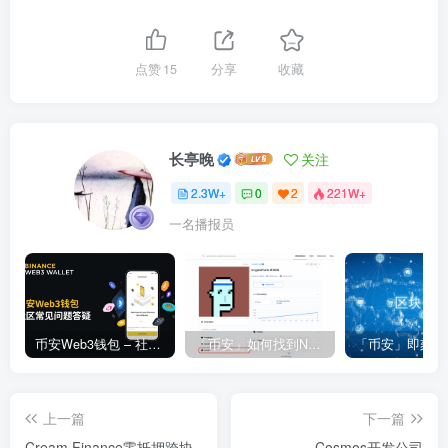
点赞
15
分享
收藏
长亭晚
关注
2.3W+
0
2
221W+
一名播报员
币安Web3钱包 – 社区常见问题答疑
「币安」如何找到NFT合约地址？
上一篇
下一篇
Cream Finance零抵押跨协
Cosmos开发公司