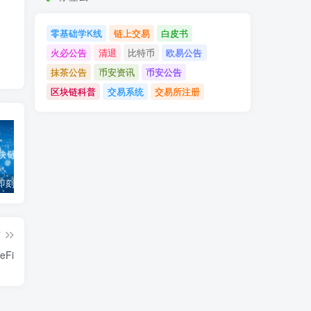
零基础学K线
链上交易
白皮书
火必公告
清退
比特币
欧易公告
抹茶公告
币安资讯
币安公告
区块链科普
交易系统
交易所注册
「币安」即刻完成企业账户认证，享VIP 2等级福利
「欧易OKX」关于支持BNB Smart Chain（BEP20）网络升级和硬分叉的公告
「欧易OKEx」关于上线Jumpstart项目WOO、SIS、RAY的公告
篇
Fi