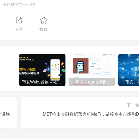
喜欢就支持一下吧
0
分享
收藏
币安Web3钱包 – 社区常见问题答疑
「币安」如何找到NFT合约地址？
下一
础设施
MDT推出金融数据预言机MeFi，链接资本市场和De