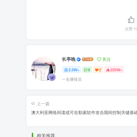
点赞
1
长亭晚
关注
2.3W+
0
2
220W+
一名播报员
上一篇
澳大利亚网络间谍或可在勒索软件攻击期间控制关键基
相关推荐