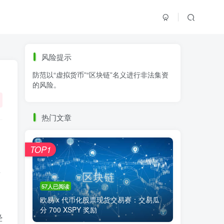
标签云
风险提示
防范以“虚拟货币”“区块链”名义进行非法集资
零基础学K线
链上交易
白皮书
的风险。
火必公告
清退
比特币
欧易公告
抹茶公告
币安资讯
币安公告
热门文章
区块链科普
交易系统
交易所注册
TOP1
A
57人已阅读
欧易 x 代币化股票现货交易赛：交易瓜
分 700 XSPY 奖励
经