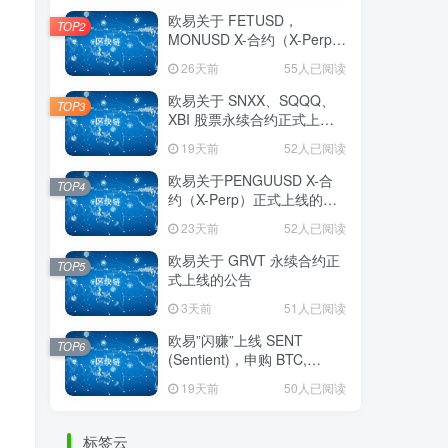
欧易关于 FETUSD，
TOP2
MONUSD X-合约（X-Perp）
正式上线的公告
26天前
55人已阅读
欧易关于 SNXX、SQQQ、
TOP3
XBI 股票永续合约正式上线
的公告
19天前
52人已阅读
欧易关于PENGUUSD X-合
TOP4
约（X-Perp）正式上线的公
告
23天前
52人已阅读
欧易关于 GRVT 永续合约正
TOP5
式上线的公告
3天前
51人已阅读
欧易”闪赚”上线 SENT
TOP6
(Sentient)，申购 BTC,
OKSOL, OKB 或 SENT 即可
19天前
50人已阅读
瓜分 32,000,000 SENT 奖励
标签云