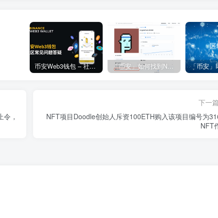
币安Web3钱包 – 社区常见问题答疑
「币安」如何找到NFT合约地址？
下一
停止令，
NFT项目Doodle创始人斥资100ETH购入该项目编号为31
NFT