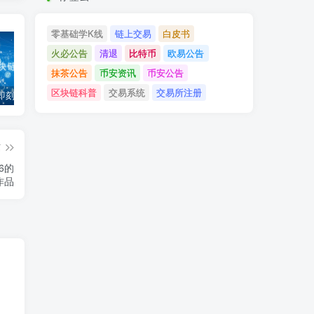
零基础学K线
链上交易
白皮书
火必公告
清退
比特币
欧易公告
抹茶公告
币安资讯
币安公告
区块链科普
交易系统
交易所注册
「币安」即刻完成企业账户认证，享VIP 2等级福利
「欧易OKX」关于支持BNB Smart Chain（BEP20）网络升级和硬分叉的公告
「欧易OKEx」关于上线Jumpstart项目WOO、SIS、RAY的公告
篇
6的
作品