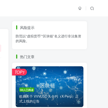
标签云
风险提示
防范以“虚拟货币”“区块链”名义进行非法集资
零基础学K线
链上交易
白皮书
的风险。
火必公告
清退
比特币
欧易公告
抹茶公告
币安资讯
币安公告
热门文章
区块链科普
交易系统
交易所注册
TOP1
59人已阅读
欧易关于 VVVUSD X-合约（X-Perp）正
式上线的公告