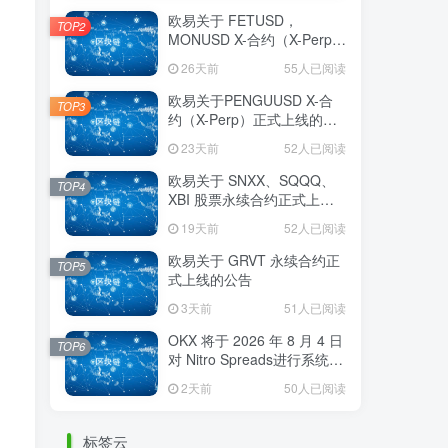
欧易关于 FETUSD，
TOP2
MONUSD X-合约（X-Perp）
正式上线的公告
26天前
55人已阅读
欧易关于PENGUUSD X-合
TOP3
约（X-Perp）正式上线的公
告
23天前
52人已阅读
欧易关于 SNXX、SQQQ、
TOP4
XBI 股票永续合约正式上线
的公告
19天前
52人已阅读
欧易关于 GRVT 永续合约正
TOP5
式上线的公告
3天前
51人已阅读
OKX 将于 2026 年 8 月 4 日
TOP6
对 Nitro Spreads进行系统维
护
2天前
50人已阅读
标签云