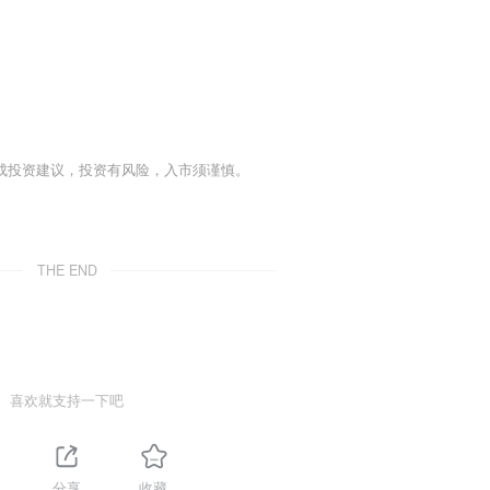
成投资建议，投资有风险，入市须谨慎。
THE END
喜欢就支持一下吧
分享
收藏