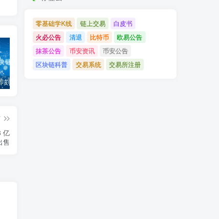
零基础学K线
链上交易
白皮书
火必公告
清退
比特币
欧易公告
抹茶公告
币安资讯
币安公告
区块链科普
交易系统
交易所注册
「币安」即刻完成企业账户认证，享VIP 2等级福利
「欧易OKX」关于支持BNB Smart Chain（BEP20）网络升级和硬分叉的公告
「欧易OKEx」关于上线Jumpstart项目WOO、SIS、RAY的公告
篇
8 亿
出售