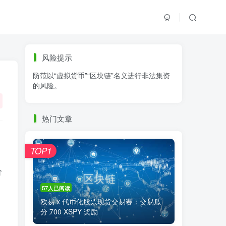
标签云
风险提示
防范以“虚拟货币”“区块链”名义进行非法集资
零基础学K线
链上交易
白皮书
的风险。
火必公告
清退
比特币
欧易公告
抹茶公告
币安资讯
币安公告
热门文章
区块链科普
交易系统
交易所注册
TOP1
价
57人已阅读
欧易 x 代币化股票现货交易赛：交易瓜
分 700 XSPY 奖励