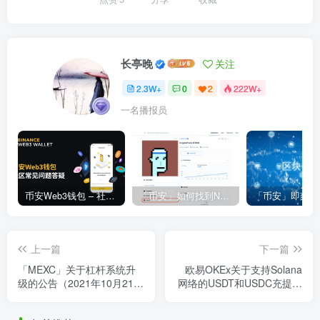
长亭晚
关注
2.3W+
0
2
222W+
一名播报员
币安Web3钱包 – 社区常见问题答疑
「币安」如何找到NFT合约地址？
上一篇
下一篇
「MEXC」关于杠杆系统升
欧易OKEx关于支持Solana
级的公告（2021年10月21
网络的USDT和USDC充提，
日）
同时赚币将开启年化20%理
财申购通道的公告