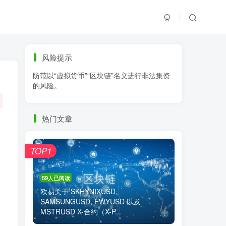
标签云
风险提示
防范以“虚拟货币”“区块链”名义进行非法集资
零基础学K线
链上交易
白皮书
的风险。
火必公告
清退
比特币
欧易公告
抹茶公告
币安资讯
币安公告
热门文章
区块链科普
交易系统
交易所注册
TOP1
59人已阅读
欧易关于 SKHYNIXUSD,
SAMSUNGUSD, EWYUSD 以及
MSTRUSD X-合约（X-P...