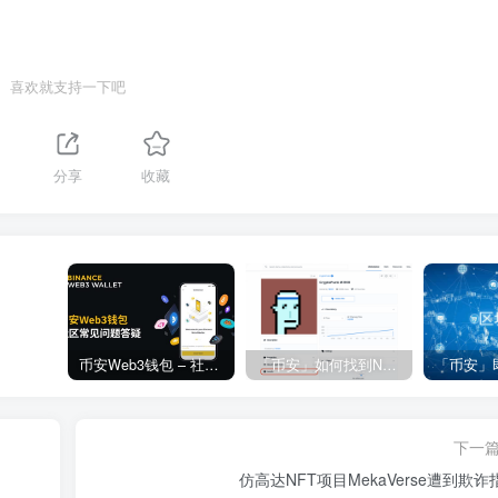
喜欢就支持一下吧
1
分享
收藏
币安Web3钱包 – 社区常见问题答疑
「币安」如何找到NFT合约地址？
下一
仿高达NFT项目MekaVerse遭到欺诈