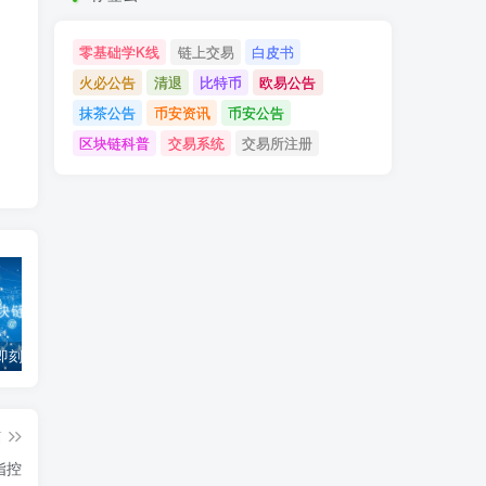
零基础学K线
链上交易
白皮书
火必公告
清退
比特币
欧易公告
抹茶公告
币安资讯
币安公告
区块链科普
交易系统
交易所注册
「币安」即刻完成企业账户认证，享VIP 2等级福利
「欧易OKX」关于支持BNB Smart Chain（BEP20）网络升级和硬分叉的公告
「欧易OKEx」关于上线Jumpstart项目WOO、SIS、RAY的公告
篇
指控