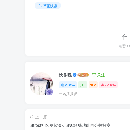
币圈快讯
点赞
1
长亭晚
关注
2.3W+
0
2
220W+
一名播报员
上一篇
Bifrost社区发起激活BNC转账功能的公投提案